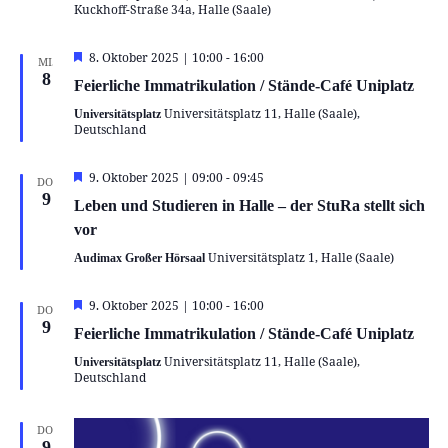
Kuckhoff-Straße 34a, Halle (Saale)
Hervorgehoben
8. Oktober 2025 | 10:00
-
16:00
MI.
8
Feierliche Immatrikulation / Stände-Café Uniplatz
Universitätsplatz 11, Halle (Saale),
Universitätsplatz
Deutschland
Hervorgehoben
9. Oktober 2025 | 09:00
-
09:45
DO.
9
Leben und Studieren in Halle – der StuRa stellt sich
vor
Universitätsplatz 1, Halle (Saale)
Audimax Großer Hörsaal
Hervorgehoben
9. Oktober 2025 | 10:00
-
16:00
DO.
9
Feierliche Immatrikulation / Stände-Café Uniplatz
Universitätsplatz 11, Halle (Saale),
Universitätsplatz
Deutschland
DO.
9