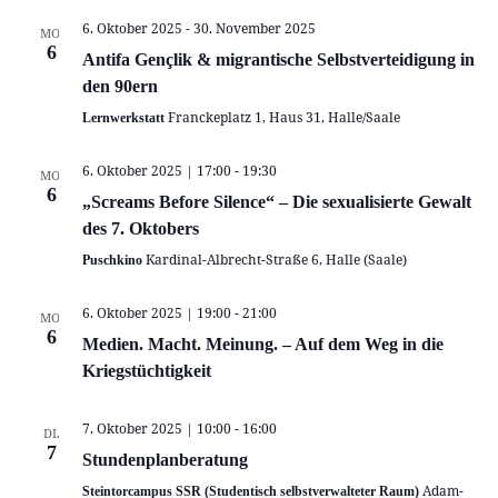
6. Oktober 2025
-
30. November 2025
MO.
6
Antifa Gençlik & migrantische Selbstverteidigung in
den 90ern
Franckeplatz 1, Haus 31, Halle/Saale
Lernwerkstatt
6. Oktober 2025 | 17:00
-
19:30
MO.
6
„Screams Before Silence“ – Die sexualisierte Gewalt
des 7. Oktobers
Kardinal-Albrecht-Straße 6, Halle (Saale)
Puschkino
6. Oktober 2025 | 19:00
-
21:00
MO.
6
Medien. Macht. Meinung. – Auf dem Weg in die
Kriegstüchtigkeit
7. Oktober 2025 | 10:00
-
16:00
DI.
7
Stundenplanberatung
Adam-
Steintorcampus SSR (Studentisch selbstverwalteter Raum)