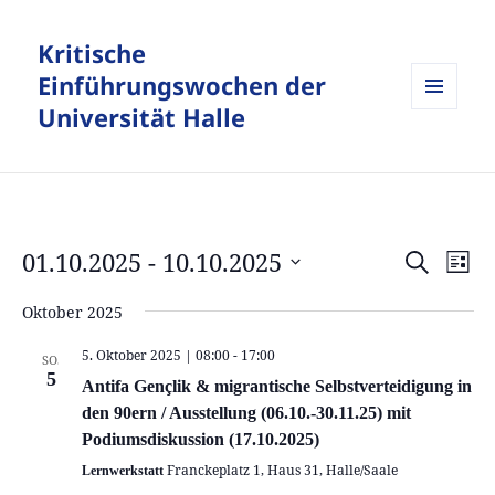
Kritische
Einführungswochen der
Universität Halle
MENÜ
UND
WIDGETS
01.10.2025
 - 
10.10.2025
Veranstalt
Vera
SUCHE
LISTE
Suche
Ansi
Datum
und
Navi
Oktober 2025
wählen.
Ansichten,
5. Oktober 2025 | 08:00
-
17:00
SO.
Navigation
5
Antifa Gençlik & migrantische Selbstverteidigung in
den 90ern / Ausstellung (06.10.-30.11.25) mit
Podiumsdiskussion (17.10.2025)
Franckeplatz 1, Haus 31, Halle/Saale
Lernwerkstatt