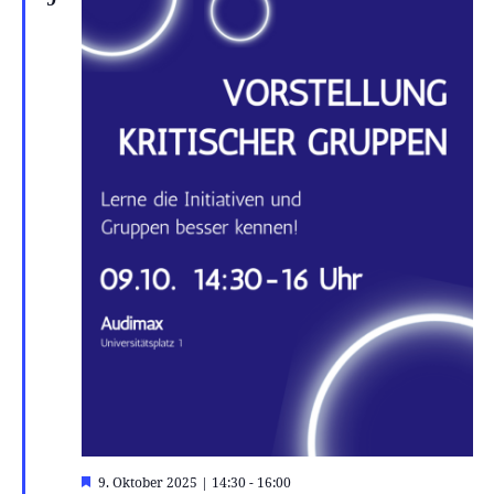
Hervorgehoben
9. Oktober 2025 | 14:30
-
16:00