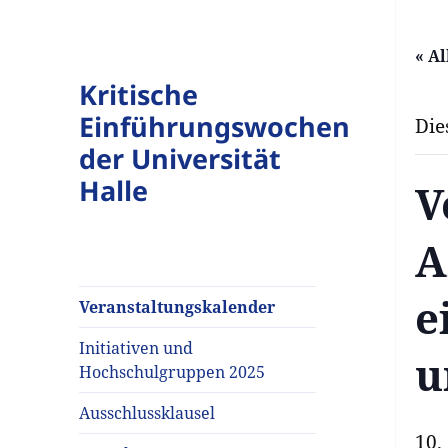
« A
Kritische
Einführungswochen
Die
der Universität
Halle
V
A
e
Veranstaltungskalender
Initiativen und
u
Hochschulgruppen 2025
Ausschlussklausel
10.