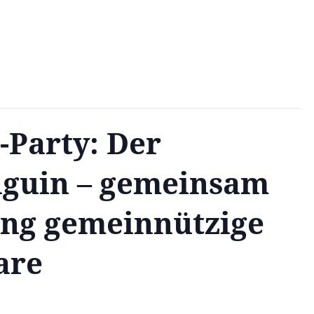
l-Party: Der
inguin – gemeinsam
tung gemeinnützige
are