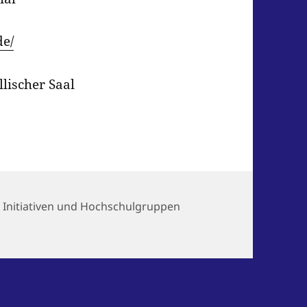
de/
lischer Saal
Kategorien
Initiativen und Hochschulgruppen