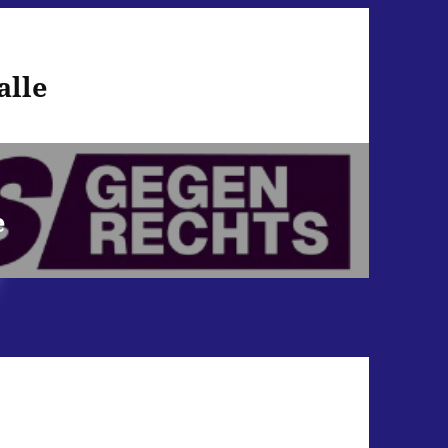
alle
e