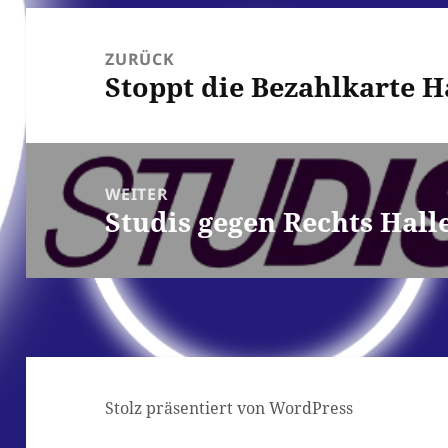
Beitrags-
Navigation
ZURÜCK
Stoppt die Bezahlkarte H
Vorheriger
Beitrag:
WEITER
Studis gegen Rechts Hall
Nächster
Beitrag:
Stolz präsentiert von WordPress