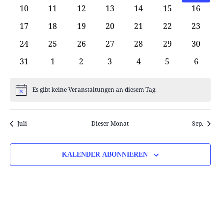
Veranstaltungen
Veranstaltungen
Veranstaltungen
Veranstaltungen
Veranstaltungen
Veranstaltung
Veranst
0
0
0
0
0
0
0
10
11
12
13
14
15
16
Veranstaltungen
Veranstaltungen
Veranstaltungen
Veranstaltungen
Veranstaltungen
Veranstaltung
Verans
0
0
0
0
0
0
0
17
18
19
20
21
22
23
Veranstaltungen
Veranstaltungen
Veranstaltungen
Veranstaltungen
Veranstaltungen
Veranstaltung
Verans
0
0
0
0
0
0
0
24
25
26
27
28
29
30
Veranstaltungen
Veranstaltungen
Veranstaltungen
Veranstaltungen
Veranstaltungen
Veranstaltung
Verans
0
0
0
0
0
0
0
31
1
2
3
4
5
6
Veranstaltungen
Veranstaltungen
Veranstaltungen
Veranstaltungen
Veranstaltungen
Veranstaltung
Verans
Es gibt keine Veranstaltungen an diesem Tag.
Hinweis
Juli
Dieser Monat
Sep.
KALENDER ABONNIEREN