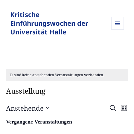
Kritische
Einführungswochen der
Universität Halle
MENÜ
UND
WIDGETS
Es sind keine anstehenden Veranstaltungen vorhanden.
Ausstellung
Anstehende
Veranstalt
Vera
SUCHE
LISTE
Suche
Ansi
Datum
und
Navi
Vergangene Veranstaltungen
wählen.
Ansichten,