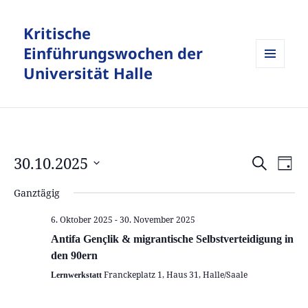
Kritische
Einführungswochen der
Universität Halle
MENÜ
UND
WIDGETS
30.10.2025
Veranstalt
Vera
SUCHE
TAG
Suche
Ansi
Datum
Ganztägig
und
Navi
wählen.
Ansichten,
6. Oktober 2025
-
30. November 2025
Navigation
Antifa Gençlik & migrantische Selbstverteidigung in
den 90ern
Franckeplatz 1, Haus 31, Halle/Saale
Lernwerkstatt