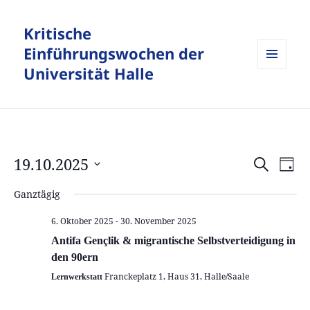
Kritische
Einführungswochen der
Universität Halle
MENÜ
UND
WIDGETS
19.10.2025
Veranstalt
Vera
SUCHE
TAG
Suche
Ansi
Datum
Ganztägig
und
Navi
wählen.
Ansichten,
6. Oktober 2025
-
30. November 2025
Navigation
Antifa Gençlik & migrantische Selbstverteidigung in
den 90ern
Franckeplatz 1, Haus 31, Halle/Saale
Lernwerkstatt