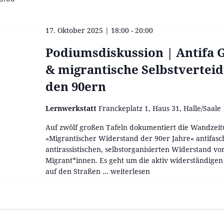
17. Oktober 2025 | 18:00
-
20:00
Podiumsdiskussion | Antifa 
& migrantische Selbstverteid
den 90ern
Lernwerkstatt
Franckeplatz 1, Haus 31, Halle/Saale
Auf zwölf großen Tafeln dokumentiert die Wandzei
»Migrantischer Widerstand der 90er Jahre« antifasc
antirassistischen, selbstorganisierten Widerstand vo
Migrant*innen. Es geht um die aktiv widerständigen
auf den Straßen …
Podiumsdiskussion
weiterlesen
|
Antifa
Gençlik
&