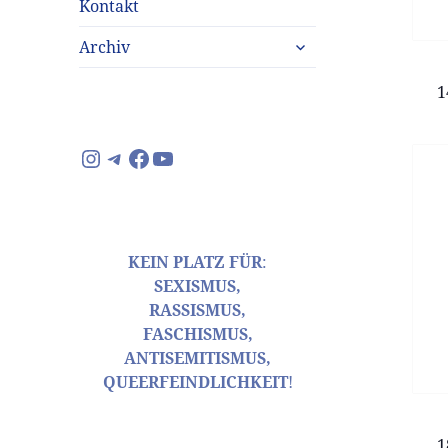
Kontakt
untermenü
Archiv
anzeigen
1
Instagram
Telegram
Facebook
YouTube
KEIN PLATZ FÜR
:
SEXISMUS,
RASSISMUS,
FASCHISMUS,
ANTISEMITISMUS,
QUEERFEINDLICHKEIT
!
1