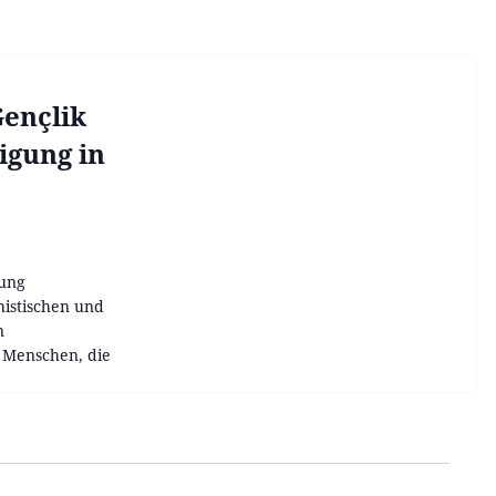
Gençlik
igung in
tung
histischen und
n
 Menschen, die