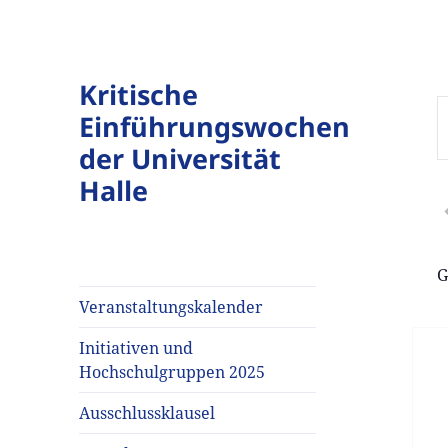
Kritische
V
Einführungswochen
B
S
der Universität
S
e
Halle
A
S
N
G
V
S
Veranstaltungskalender
Initiativen und
Hochschulgruppen 2025
Ausschlussklausel