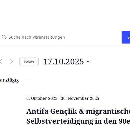
eranstaltungen
itte
uche
chlüsselwort
und
ingeben.
nsichten,
17.10.2025
Heute
uche
avigation
Datum
nach
wählen.
anztägig
eranstaltungen
chlüsselwort.
6. Oktober 2025
-
30. November 2025
Antifa Gençlik & migrantisch
Selbstverteidigung in den 90