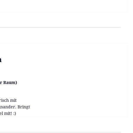
n
er Raum)
isch mit
inander. Bringt
l mit! :)