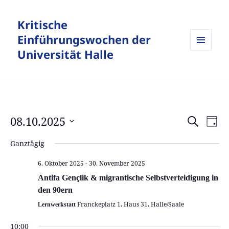
Kritische
Einführungswochen der
Universität Halle
MENÜ
UND
WIDGETS
08.10.2025
Veranstalt
Vera
SUCHE
TAG
Suche
Ansi
Datum
Ganztägig
und
Navi
wählen.
Ansichten,
6. Oktober 2025
-
30. November 2025
Navigation
Antifa Gençlik & migrantische Selbstverteidigung in
den 90ern
Franckeplatz 1, Haus 31, Halle/Saale
Lernwerkstatt
10:00