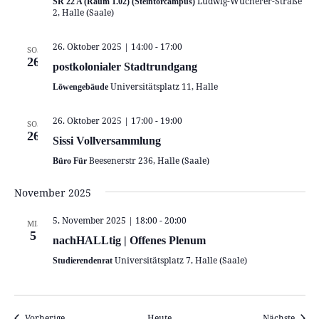
Ludwig-Wucherer-Straße
SR 22 A (Raum 1.02) (Steintorcampus)
2, Halle (Saale)
26. Oktober 2025 | 14:00
-
17:00
SO.
26
postkolonialer Stadtrundgang
Universitätsplatz 11, Halle
Löwengebäude
26. Oktober 2025 | 17:00
-
19:00
SO.
26
Sissi Vollversammlung
Beesenerstr 236, Halle (Saale)
Büro Für
November 2025
5. November 2025 | 18:00
-
20:00
MI.
5
nachHALLtig | Offenes Plenum
Universitätsplatz 7, Halle (Saale)
Studierendenrat
Veranstaltungen
Veran
Vorherige
Heute
Nächste