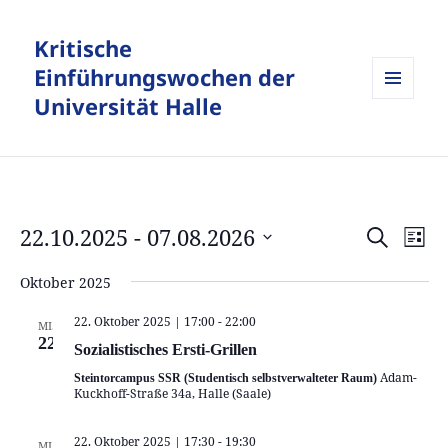
Kritische
Einführungswochen der
Universität Halle
MENÜ
UND
WIDGETS
22.10.2025
 - 
07.08.2026
Veranstalt
Vera
SUCHE
LISTE
Suche
Ansi
Datum
und
Navi
Oktober 2025
wählen.
Ansichten,
22. Oktober 2025 | 17:00
-
22:00
MI.
Navigation
22
Sozialistisches Ersti-Grillen
Adam-
Steintorcampus SSR (Studentisch selbstverwalteter Raum)
Kuckhoff-Straße 34a, Halle (Saale)
22. Oktober 2025 | 17:30
-
19:30
MI.